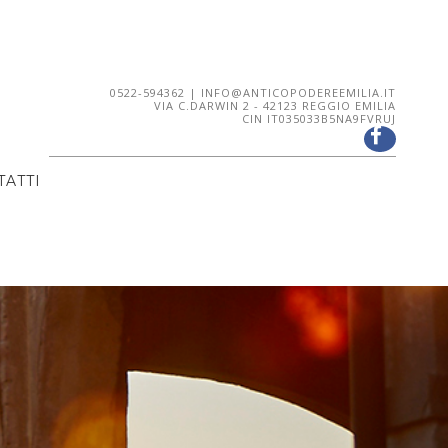
0522-594362 |
INFO@ANTICOPODEREEMILIA.IT
VIA C.DARWIN 2 - 42123 REGGIO EMILIA
CIN IT035033B5NA9FVRUJ
ATTI