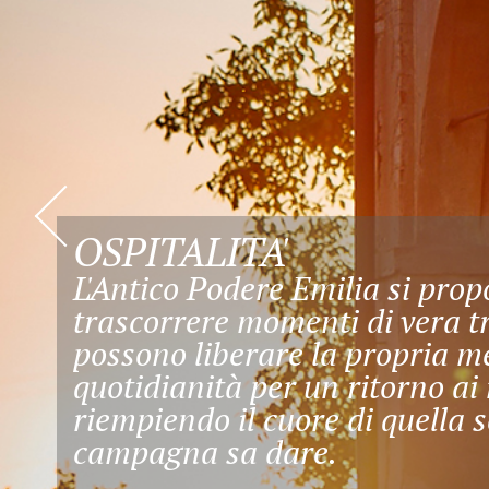
OSPITALITA'
L'Antico Podere Emilia si pro
«
trascorrere momenti di vera tra
possono liberare la propria me
quotidianità per un ritorno ai 
riempiendo il cuore di quella s
campagna sa dare.