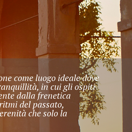
pone come luogo ideale dove
nquillità, in cui gli ospiti
nte dalla frenetica
ritmi del passato,
erenità che solo la